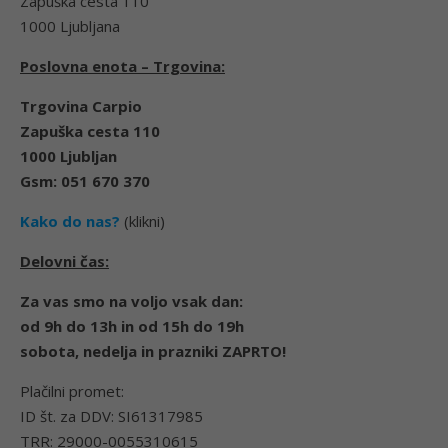
Zapuška cesta 110
1000 Ljubljana
Poslovna enota – Trgovina:
Trgovina Carpio
Zapuška cesta 110
1000 Ljubljan
Gsm: 051 670 370
Kako do nas?
(klikni)
Delovni čas:
Za vas smo na voljo vsak dan:
od 9h do 13h in od 15h do 19h
sobota, nedelja in prazniki ZAPRTO!
Plačilni promet:
ID št. za DDV: SI61317985
TRR: 29000-0055310615