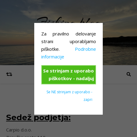
Fishing blog
ribolovna-oprema.si
Za pravilno delovanje
strani uporabljamo
piškotke.
Podrobne
informacije
Se strinjam z uporabo
piškotkov - nadaljuj
Se NE strinjam z uporabo -
KONTAKT
zapri
Sedež podjetja:
Carpio d.o.o.